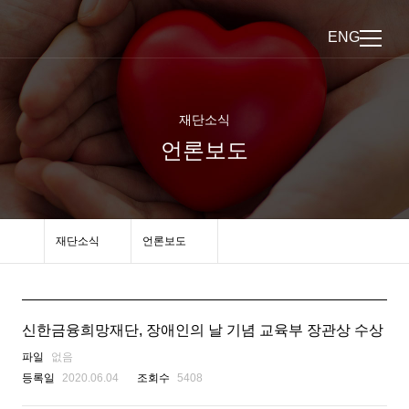
ENG
재단소식
언론보도
재단소식
언론보도
신한금융희망재단, 장애인의 날 기념 교육부 장관상 수상
파일
없음
등록일
2020.06.04
조회수
5408