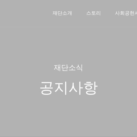
재단소개
스토리
사회공헌
신한금융희망재단소개
문화예술지원사업
스토리
인사말
2026 사
주요연
해외
재단소식
공지사항