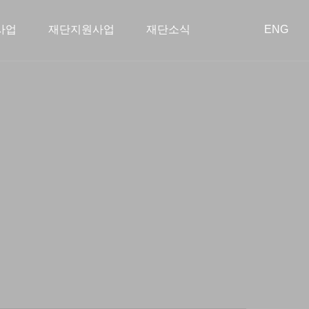
사업
재단지원사업
재단소식
ENG
회공헌사업
혁
장학사업
이사회
아름다운 동행
학술지원사업
오시는 길
투명경영
종료된 사업
스타트업 지원
공지사항
공개 자료실
언론보도