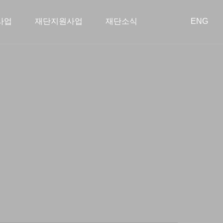
사업
재단지원사업
재단소식
ENG
회공헌사업
혁
장학사업
이사회
아름다운 동행
학술지원사업
오시는 길
투명경영
종료된 사업
스타트업 지원
공지사항
공개 자료실
언론보도