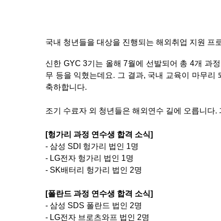
국내 청년들을 대상을 진행되는 해외취업 지원 프
신한
GYC 3
기는 올해
7
월에 선발되어 총
4
개 과정
무 등을 익혔는데요
.
그 결과
,
국내 교육이 마무리
축하합니다
.
조기 수료자 외 청년들은 해외연수 길에 오릅니다
.
[
헝가리 과정 연수생 합격 소식
]
-
삼성
SDI
헝가리 법인
1
명
- LG
전자 헝가리 법인
1
명
- SK
배터리 헝가리 법인
2
명
[
폴란드 과정 연수생 합격 소식
]
-
삼성
SDS
폴란드 법인
2
명
- LG
전자 브로츠와프 법인
2
명