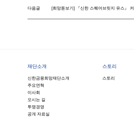
다음글
[희망돋보기] 『신한 스퀘어브릿지 유스』 
재단소개
스토리
신한금융희망재단소개
스토리
주요연혁
이사회
오시는 길
투명경영
공개 자료실