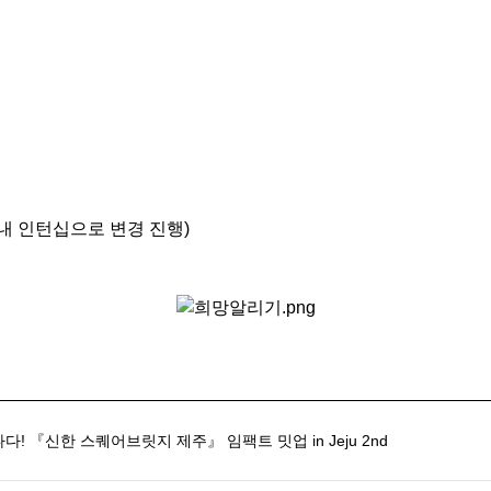
내 인턴십으로 변경 진행
)
! 『신한 스퀘어브릿지 제주』 임팩트 밋업 in Jeju 2nd