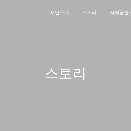
재단소개
스토리
사회공헌
신한금융희망재단소개
문화예술지원사업
스토리
인사말
2026 사
주요연
해외
스토리