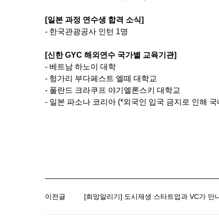
[
일본 과정 연수생 합격 소식
]
-
한국관광공사 인턴
1
명
[
신한
GYC
해외연수 국가별 교육기관
]
-
베트남 하노이 대학
-
헝가리 부다페스트 엘떼 대학교
-
폴란드 크라쿠프 야기엘론스키 대학교
-
일본 파소나 코리아
(*
외국인 입국 금지로 인해 국
이전글
[희망알리기] 도시재생 스타트업과 VC가 만나다