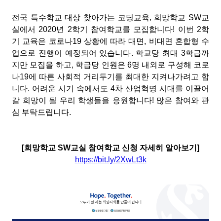
전국 특수학교 대상 찾아가는 코딩교육
,
희망학교
SW
교
실에서
2020
년
2
학기 참여학교를 모집합니다
!
이번
2
학
기 교육은 코로나
19
상황에 따라 대면
,
비대면 혼합형 수
업으로 진행이 예정되어 있습니다
.
학교당 최대
3
학급까
지만 모집을 하고
,
학급당 인원은
6
명 내외로 구성해 코로
나
19
에 따른 사회적 거리두기를 최대한 지켜나가려고 합
니다
.
어려운 시기 속에서도
4
차 산업혁명 시대를 이끌어
갈 희망이 될 우리 학생들을 응원합니다
!
많은 참여와 관
심 부탁드립니다
.
[
희망학교
SW
교실 참여학교 신청 자세히 알아보기
]
https://bit.ly/2XwLt3k