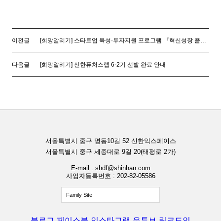
이전글
[희망알리기] 스타트업 육성·투자지원 프로그램 『혁신성장 플랫폼 : 인천』 1기 멤버십 모집
다음글
[희망알리기] 신한퓨처스랩 6-2기 선발 완료 안내
서울특별시 중구 명동10길 52 신한익스페이스
서울특별시 중구 세종대로 9길 20(태평로 2가)
E-mail : shdf@shinhan.com
사업자등록번호 : 202-82-05586
Family Site
블로그
페이스북
인스타그램
유튜브
링크드인