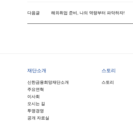
다음글
해외취업 준비, 나의 역량부터 파악하자!
재단소개
스토리
신한금융희망재단소개
스토리
주요연혁
이사회
오시는 길
투명경영
공개 자료실