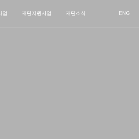
사업
재단지원사업
재단소식
ENG
회공헌사업
혁
장학사업
이사회
아름다운 동행
학술지원사업
오시는 길
투명경영
종료된 사업
스타트업 지원
공지사항
공개 자료실
언론보도