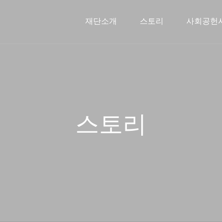
재단소개
스토리
사회공헌
신한금융희망재단소개
문화예술지원사업
스토리
인사말
2026 사
주요연
해외
스토리