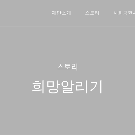
재단소개
스토리
사회공헌
신한금융희망재단소개
문화예술지원사업
스토리
인사말
2026 사
주요연혁
해외장
스토리
희망알리기