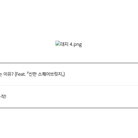
이유? (Feat. 『신한 스퀘어브릿지』)
~작!