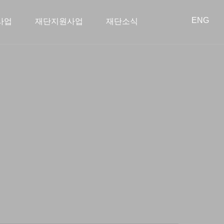
ENG
사업
재단지원사업
재단소식
회공헌사업
학사업
이사회
학술지원사업
오시는 길
아름다운 동행
투명경영
종료된 사업
스타트업 지원
공개 자료실
공지사항
언론보도