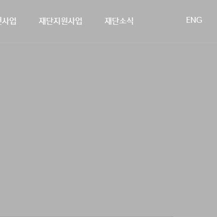
ENG
헌사업
재단지원사업
재단소식
사회공헌사업
연혁
외장학사업
이사회
학술지원사업
아름다운 동행
오시는 길
종료된 사업
투명경영
스타트업 지원
공지사항
공개 자료실
언론보도