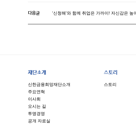
다음글
'신청해'와 함께 취업은 가까이! 자신감은 높이
재단소개
스토리
신한금융희망재단소개
스토리
주요연혁
이사회
오시는 길
투명경영
공개 자료실