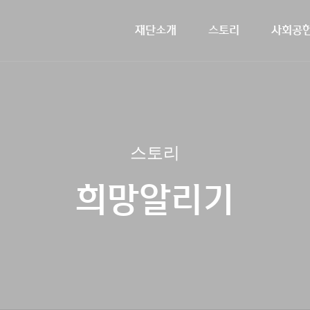
재단소개
스토리
사회공
신한금융희망재단소개
문화예술지원사업
스토리
인사말
2026 
주요
해
스토리
희망알리기