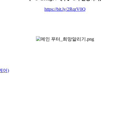
https://bit.ly/2RqrV0Q
케어)