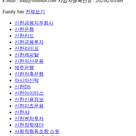
E-mail : shdf@shinhan.com
사업자등록번호 : 202-82-05586
Family Site
전체보기
신한금융지주회사
신한은행
신한카드
신한금융투자
신한라이프
신한캐피탈
신한자산운용
제주은행
신한저축은행
아시아신탁
신한DS
신한아이타스
신한신용정보
신한리츠운용
신한AI
신한벤처투자
신한장학재단
사회적협동조합 스윗