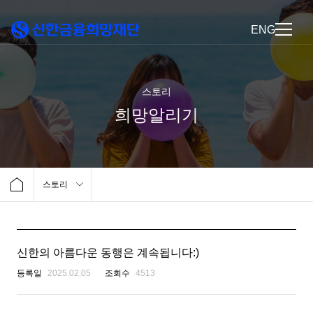
ENG
스토리
희망알리기
스토리
신한의 아름다운 동행은 계속됩니다:)
등록일
2025.02.05
조회수
4513