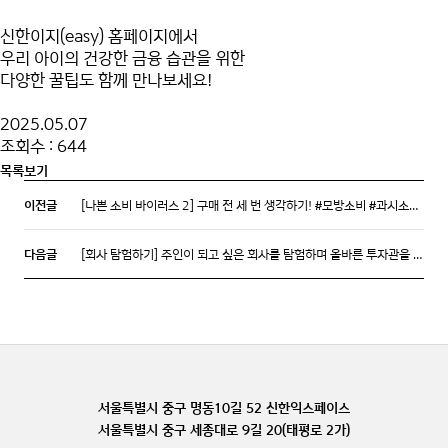
신한이지(easy) 홈페이지에서
우리 아이의 건강한 금융 습관을 위한
다양한 꿀팁도 함께 만나보세요!
2025.05.07
조회수 : 644
목록보기
이전글
[나쁜 소비 바이러스 2] 구매 전 세 번 생각하기! #모방소비 #과시소비 예방할 수 있어요. ｜금융동화 EP.11
다음글
[회사 탐험하기] 주인이 되고 싶은 회사를 탐험하며 올바른 투자관을 만들어 봐요!｜학부모 금융교육 EP.24
서울특별시 중구 명동10길 52 신한익스페이스
서울특별시 중구 세종대로 9길 20(태평로 2가)