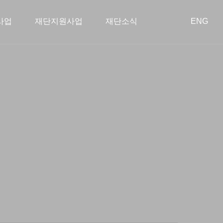
사업
재단지원사업
재단소식
ENG
회공헌사업
혁
장학사업
이사회
아름다운 동행
학술지원사업
오시는 길
투명경영
종료된 사업
스타트업 지원
공지사항
공개 자료실
언론보도