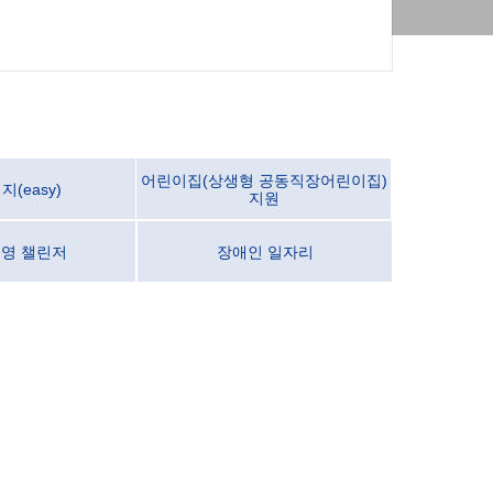
어린이집(상생형 공동직장어린이집)
(easy)
지원
 영 챌린저
장애인 일자리