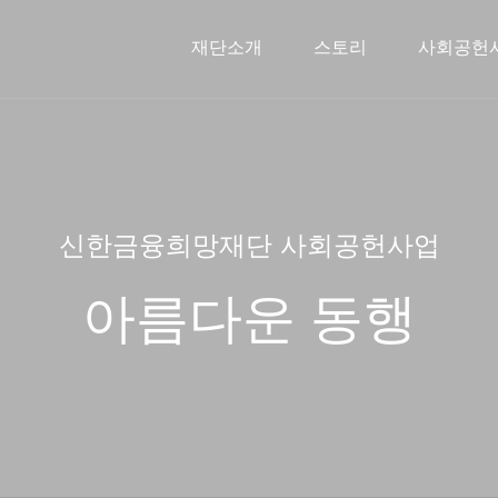
재단소개
스토리
사회공헌
신한금융희망재단소개
문화예술지원사업
스토리
인사말
2026 사
주요연
해외
신한금융희망재단 사회공헌사업
아름다운 동행