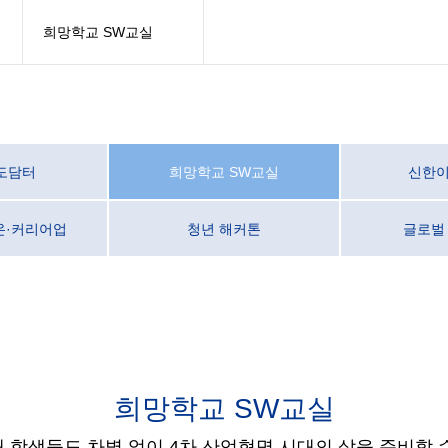
희망학교 SW교실
도담터
희망학교 SW교실
신한이지
온·커리어업
청년 해커톤
글로벌
희망학교 SW교실
 학생들도 차별 없이 4차 산업혁명
시대의 삶을 준비할 