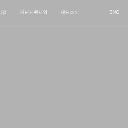
사업
재단지원사업
재단소식
ENG
회공헌사업
혁
장학사업
이사회
아름다운 동행
학술지원사업
오시는 길
투명경영
종료된 사업
스타트업 지원
공지사항
공개 자료실
언론보도