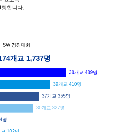
진행합니다.
SW 경진대회
174개교 1,737명
38개교
489
명
39개교
410
명
37개교
355
명
30개교
327
명
4
명
개교
102
명