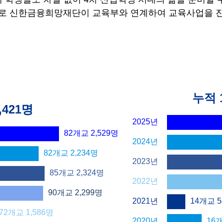
로 신한금융희망재단이 교육부와
연계하여 교육사업을 
누적 
,421명
2025년
82개교
2,529
명
2024년
82개교
2,234
명
2023년
85개교
2,324
명
2022년
90개교
2,299
명
2021년
14개교
5
72개교
1,586
명
2020년
16