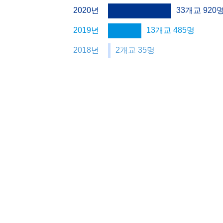
2020년
33개교
920
2019년
13개교
485
명
2018년
2개교
35
명