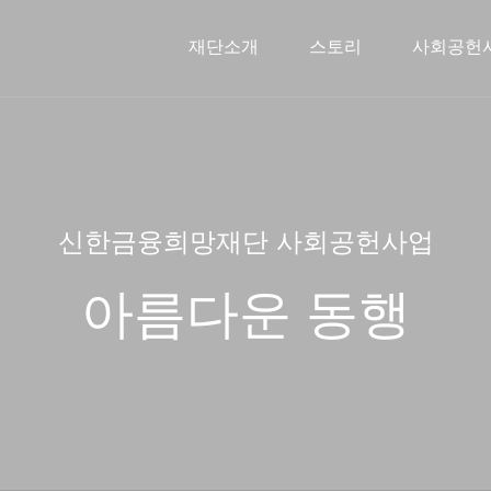
재단소개
스토리
사회공헌
신한금융희망재단소개
문화예술지원사업
스토리
인사말
2026 사
주요연
해외
신한금융희망재단 사회공헌사업
아름다운 동행