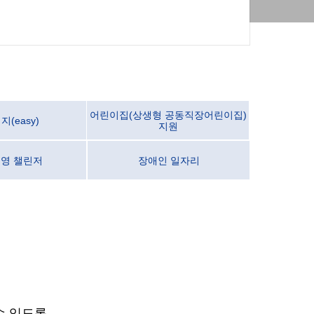
어린이집(상생형 공동직장어린이집)
(easy)
지원
 영 챌린저
장애인 일자리
수 있도록