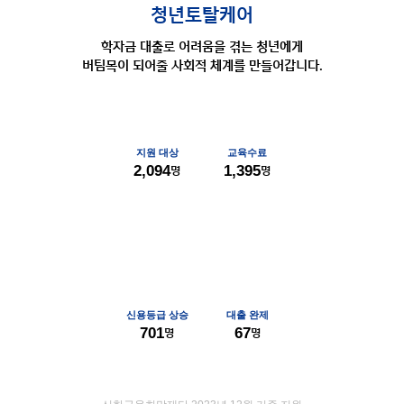
청년토탈케어
학자금 대출로 어려움을 겪는 청년에게
버팀목이 되어줄 사회적 체계를
만들어갑니다.
지원 대상
교육수료
2,094
명
1,395
명
신용등급 상승
대출 완제
701
명
67
명