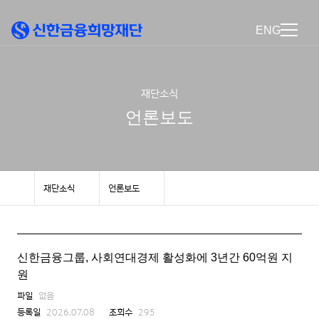
ENG
재단소식
언론보도
재단소식
언론보도
신한금융그룹, 사회연대경제 활성화에 3년간 60억원 지
원
파일
없음
등록일
2026.07.08
조회수
295