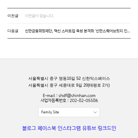
이전글이 없습니다.
이전글
신한금융희망재단, 혁신 스타트업 육성 본격화 ‘신한스퀘어브릿지 인천’ 발대식 개최
다음글
서울특별시 중구 명동10길 52 신한익스페이스
서울특별시 중구 세종대로 9길 20(태평로 2가)
E-mail : shdf@shinhan.com
사업자등록번호 : 202-82-05586
Family Site
블로그
페이스북
인스타그램
유튜브
링크드인