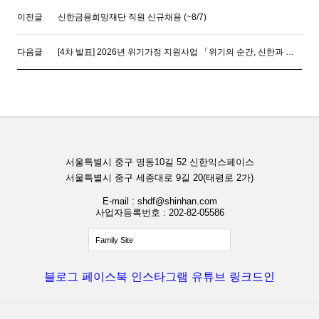
이전글
신한금융희망재단 직원 신규채용 (~8/7)
다음글
[4차 발표] 2026년 위기가정 지원사업 「위기의 순간, 신한과 함께」 대상자 선정 결과 안내
서울특별시 중구 명동10길 52 신한익스페이스
서울특별시 중구 세종대로 9길 20(태평로 2가)
E-mail : shdf@shinhan.com
사업자등록번호 : 202-82-05586
Family Site
블로그
페이스북
인스타그램
유튜브
링크드인