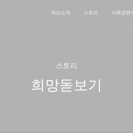
재단소개
스토리
사회공헌
신한금융희망재단소개
문화예술지원사업
스토리
인사말
2026 사
주요연
해외
스토리
희망돋보기