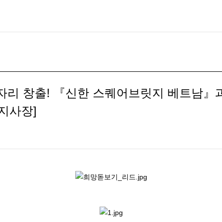
자리 창출! 『신한 스퀘어브릿지 베트남』과
 지사장]