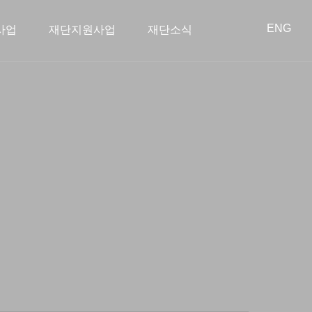
ENG
사업
재단지원사업
재단소식
회공헌사업
혁
장학사업
이사회
아름다운 동행
학술지원사업
오시는 길
투명경영
종료된 사업
스타트업 지원
공지사항
공개 자료실
언론보도