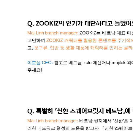
Q. ZOOKIZ
의 인기가 대단하다고 들었어
Mai Linh branch manager:
ZOOKIZ
는 베트남 대표 메
고민하며
ZOOKIZ
캐릭터를 활용한 콘텐츠를 주기적
고
,
문구류
,
립밤 등 생활 제품에 캐릭터를 입히는 콜
이효섭
CEO:
참고로 베트남
zalo
메신저나
mojitok
외
주세요
!
Q.
특별히 『신한 스퀘어브릿지 베트남』에
Mai Linh branch manager:
베트남 현지에서
‘
신한
’
은 
러한 네트워크 형성의 도움을 받고자 『신한 스퀘어