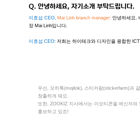
Q.
안녕하세요
,
자기소개 부탁드립니다
.
이효섭
CEO,
Mai Linh branch manager:
안녕하세요
.
장
Mai Linh
입니다
.
이효섭
CEO:
저희는 하이테크와 디자인을 융합한
IC
우선
,
모히톡
(mojitok),
스티커팜
(stickerfarm)
과 
창출하게 돼요
.
또한
, ZOOKIZ
지사에서는 이모티콘을 메신저와
홍보하고 있죠
!