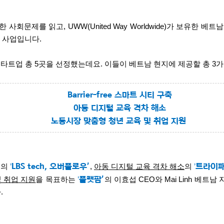
한 사회문제를 읽고
, UWW(United Way Worldwide)
가 보유한 베트남
R
사업입니다
.
스타트업 총
5
곳을 선정했는데요
.
이들이 베트남 현지에 제공할 총
3
가
Barrier-free
스마트 시티 구축
아동 디지털 교육 격차 해소
노동시장 맞춤형 청년 교육 및 취업 지원
LBS tech,
오버플로우
’
트라이
표의
’
,
아동 디지털 교육 격차 해소
의
’
플랫팜
’
 취업 지원
을 목표하는
’
의 이효섭
CEO
와
Mai Linh
베트남 
다
.