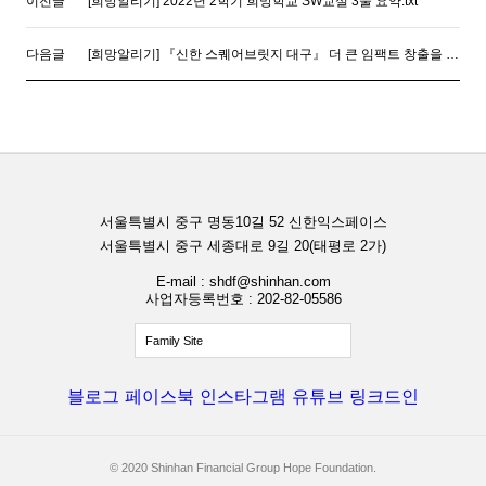
이전글
[희망알리기] 2022년 2학기 희망학교 SW교실 3줄 요약.txt
다음글
[희망알리기] 『신한 스퀘어브릿지 대구』 더 큰 임팩트 창출을 위한 ESG 비즈니스 고도화 Start!
서울특별시 중구 명동10길 52 신한익스페이스
서울특별시 중구 세종대로 9길 20(태평로 2가)
E-mail : shdf@shinhan.com
사업자등록번호 : 202-82-05586
Family Site
블로그
페이스북
인스타그램
유튜브
링크드인
© 2020 Shinhan Financial Group Hope Foundation.