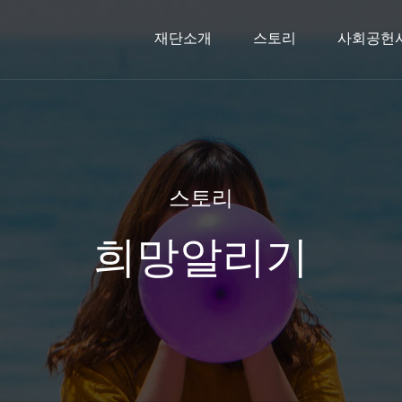
재단소개
스토리
사회공헌
신한금융희망재단소개
문화예술지원사업
스토리
인사말
2026 사
주요연
해외
스토리
희망알리기