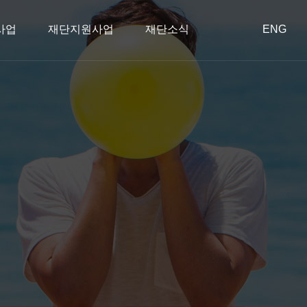
사업
재단지원사업
재단소식
ENG
회공헌사업
혁
장학사업
이사회
아름다운 동행
학술지원사업
오시는 길
투명경영
종료된 사업
스타트업 지원
공지사항
공개 자료실
언론보도