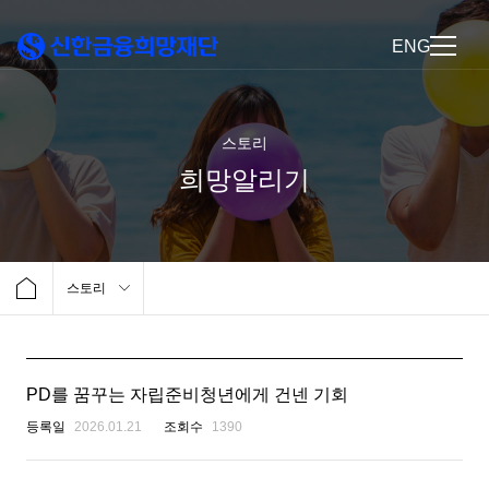
ENG
스토리
희망알리기
스토리
PD를 꿈꾸는 자립준비청년에게 건넨 기회
등록일
2026.01.21
조회수
1390