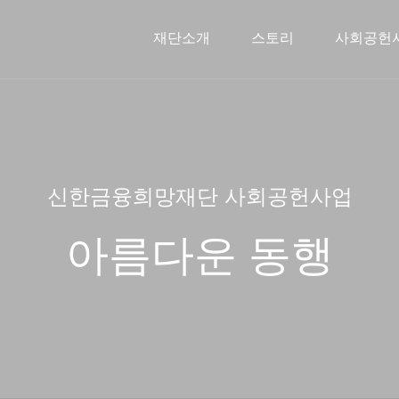
재단소개
스토리
사회공헌
신한금융희망재단소개
문화예술지원사업
스토리
인사말
2026 사
주요연
해외
신한금융희망재단 사회공헌사업
아름다운 동행