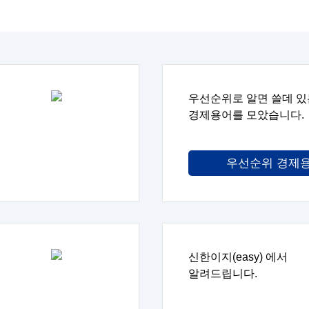
통합 금융교육 플랫폼 신한eas
금융그룹은 누구나 금융지식을
더 쉽고 편안하게, 새롭게 교육하
 신한카드, 신한금융투자사, 신한라이프가
함께 뜻을 모아 통합
우선순위로 알면 쓸데 있
신한easy에서 생애주기별 금융교육
경험할 수 있습니다.
경제용어를 모았습니다.
우선순위 경제
신한이지(easy) 에서
알려드립니다.