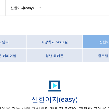
신한이지(easy)
도담터
희망학교 SW교실
신한이지
온·커리어업
청년 해커톤
글로벌
신한이지(easy)
려움을 겪는 사회 구성원의
재정적 안정에 필요한 교육을 