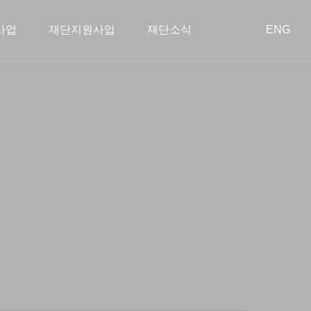
사업
재단지원사업
재단소식
ENG
회공헌사업
혁
장학사업
이사회
아름다운 동행
학술지원사업
오시는 길
투명경영
종료된 사업
스타트업 지원
공지사항
공개 자료실
언론보도